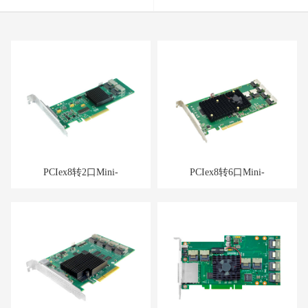
PCIex8转2口Mini-
PCIex8转6口Mini-
SAS(8087)/Port SAS 6Gb/s
SAS(8087)/Port SAS/SATA
HBA直通卡
6Gb/s 扩展卡